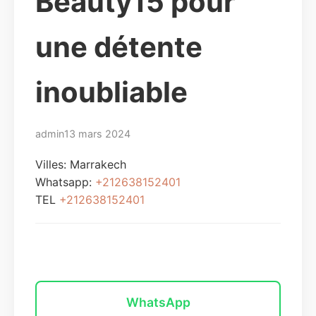
Beauty15 pour
une détente
inoubliable
admin
13 mars 2024
Villes:
Marrakech
Whatsapp:
+212638152401
TEL
+212638152401
Envoyer un message
WhatsApp