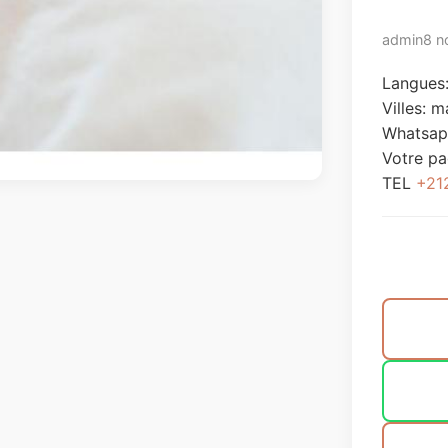
admin
8 n
Langues:
Villes:
m
Whatsap
Votre p
TEL
+21