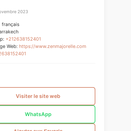
ovembre 2023
 français
arrakech
p:
+212638152401
age Web:
https://www.zenmajorelle.com
2638152401
Envoyer un message
Visiter le site web
WhatsApp