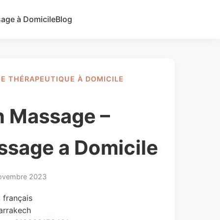
age à Domicile
Blog
Ajouter une annonce
E THÉRAPEUTIQUE À DOMICILE
n Massage –
sage a Domicile
ovembre 2023
 français
arrakech