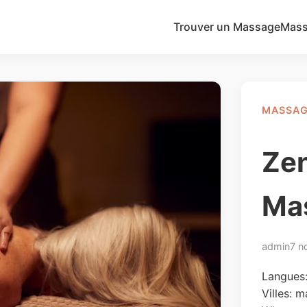
Trouver un Massage
Mass
MASSAG
Ze
Mas
admin
7 n
Langues:
Villes:
m